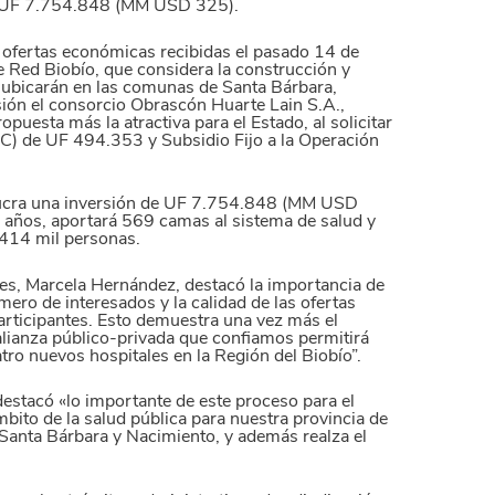
de UF 7.754.848 (MM USD 325).
o ofertas económicas recibidas el pasado 14 de
de Red Biobío, que considera la construcción y
 ubicarán en las comunas de Santa Bárbara,
sión el consorcio Obrascón Huarte Lain S.A.,
puesta más la atractiva para el Estado, al solicitar
FC) de UF 494.353 y Subsidio Fijo a la Operación
olucra una inversión de UF 7.754.848 (MM USD
 años, aportará 569 camas al sistema de salud y
 414 mil personas.
es, Marcela Hernández, destacó la importancia de
ero de interesados y la calidad de las ofertas
articipantes. Esto demuestra una vez más el
 alianza público-privada que confiamos permitirá
tro nuevos hospitales en la Región del Biobío”.
destacó «lo importante de este proceso para el
mbito de la salud pública para nuestra provincia de
 Santa Bárbara y Nacimiento, y además realza el