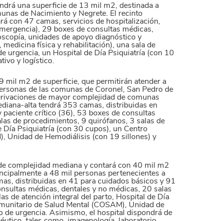
endrá una superficie de 13 mil m2, destinada a
munas de Nacimiento y Negrete. El recinto
rá con 47 camas, servicios de hospitalización,
mergencia), 29 boxes de consultas médicas,
oscopía, unidades de apoyo diagnóstico y
 medicina física y rehabilitación), una sala de
de urgencia, un Hospital de Día Psiquiatría (con 10
ivo y logístico.
9 mil m2 de superficie, que permitirán atender a
personas de las comunas de Coronel, San Pedro de
derivaciones de mayor complejidad de comunas
ediana-alta tendrá 353 camas, distribuidas en
 paciente crítico (36), 53 boxes de consultas
las de procedimientos, 9 quirófanos, 3 salas de
de Día Psiquiatría (con 30 cupos), un Centro
 Unidad de Hemodiálisis (con 19 sillones) y
á de complejidad mediana y contará con 40 mil m2
rincipalmente a 48 mil personas pertenecientes a
as, distribuidas en 41 para cuidados básicos y 91
nsultas médicas, dentales y no médicas, 20 salas
as de atención integral del parto, Hospital de Día
omunitario de Salud Mental (COSAM), Unidad de
io de urgencia. Asimismo, el hospital dispondrá de
éutico, tales como, imagenología, laboratorio,