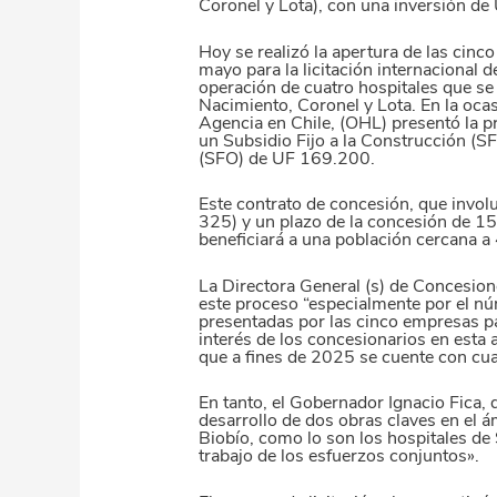
Coronel y Lota), con una inversión 
Hoy se realizó la apertura de las cinc
mayo para la licitación internacional 
operación de cuatro hospitales que se
Nacimiento, Coronel y Lota. En la oca
Agencia en Chile, (OHL) presentó la pro
un Subsidio Fijo a la Construcción (S
(SFO) de UF 169.200.
Este contrato de concesión, que inv
325) y un plazo de la concesión de 15
beneficiará a una población cercana a
La Directora General (s) de Concesion
este proceso “especialmente por el núm
presentadas por las cinco empresas p
interés de los concesionarios en esta
que a fines de 2025 se cuente con cua
En tanto, el Gobernador Ignacio Fica, 
desarrollo de dos obras claves en el á
Biobío, como lo son los hospitales de
trabajo de los esfuerzos conjuntos».