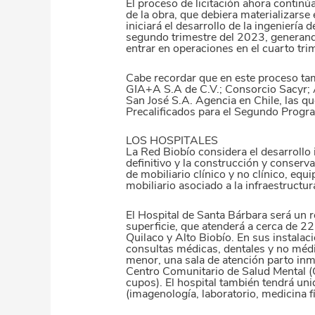
El proceso de licitación ahora continú
de la obra, que debiera materializarse e
iniciará el desarrollo de la ingeniería d
segundo trimestre del 2023, generand
entrar en operaciones en el cuarto tr
Cabe recordar que en este proceso tam
GIA+A S.A de C.V.; Consorcio Sacyr; 
San José S.A. Agencia en Chile, las qu
Precalificados para el Segundo Progr
LOS HOSPITALES
La Red Biobío considera el desarrollo i
definitivo y la construcción y conserv
de mobiliario clínico y no clínico, eq
mobiliario asociado a la infraestructur
El Hospital de Santa Bárbara será un 
superficie, que atenderá a cerca de 2
Quilaco y Alto Biobío. En sus instala
consultas médicas, dentales y no médic
menor, una sala de atención parto inm
Centro Comunitario de Salud Mental
cupos). El hospital también tendrá un
(imagenología, laboratorio, medicina fí