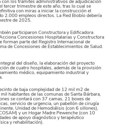
a con los trámites administrativos de adjudicación
l tercer trimestre de este año, tras lo cual se
efinitiva con miras a iniciar la construcción el
o 2.000 empleos directos. La Red Biobío debería
imestre de 2025.
bién participaron Constructora y Edificadora
Acciona Concesiones Hospitalarias y Constructora
e forman parte del Registro Internacional de
ama de Concesiones de Establecimientos de Salud.
ntegral del diseño, la elaboración del proyecto
ación de cuatro hospitales, además de la provisión
uipamiento médico, equipamiento industrial y
a.
recinto de baja complejidad de 12 mil m2 de
2 mil habitantes de las comunas de Santa Bárbara,
ciones se contará con 37 camas, 21 boxes de
as, servicio de urgencia, un pabellón de cirugía
inente, Unidad de Hemodiálisis (con 6 sillones),
 (COSAM) y un Hogar Madre Pewenche (con 10
idades de apoyo diagnóstico y terapéutico
sica y rehabilitación).