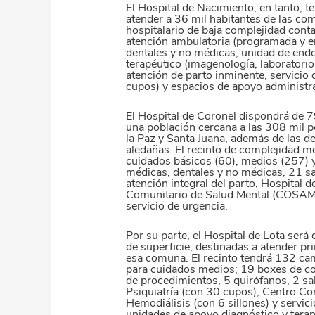
El Hospital de Nacimiento, en tanto, t
atender a 36 mil habitantes de las co
hospitalario de baja complejidad conta
atención ambulatoria (programada y e
dentales y no médicas, unidad de end
terapéutico (imagenología, laboratorio,
atención de parto inminente, servicio 
cupos) y espacios de apoyo administrat
El Hospital de Coronel dispondrá de 7
una población cercana a las 308 mil 
la Paz y Santa Juana, además de las 
aledañas. El recinto de complejidad m
cuidados básicos (60), medios (257) y
médicas, dentales y no médicas, 21 sa
atención integral del parto, Hospital 
Comunitario de Salud Mental (COSAM),
servicio de urgencia.
Por su parte, el Hospital de Lota ser
de superficie, destinadas a atender p
esa comuna. El recinto tendrá 132 cam
para cuidados medios; 19 boxes de co
de procedimientos, 5 quirófanos, 2 sal
Psiquiatría (con 30 cupos), Centro C
Hemodiálisis (con 6 sillones) y servic
unidades de apoyo diagnóstico y terap